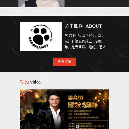
际知名演出公熊 焱 国 际 演
艺经纪（北京）有限公司成
立于2007年，是专业演出经
纪、艺人包装、文化活动推
广、大型活动策划、唱片制
关于熊焱
ABOUT
作发行的综合性文化传媒公
司。公司在几年内汇集了大
熊 焱 国 际 演艺经纪（北
批业内精英，以严谨的组织
京）有限公司成立于2007
结构合理高效率的工作作风
年，是专业演出经纪、艺人
做出了出众的业绩。公司与
包装、文化活动推广、大型
国内及国际知名演出公
活动策划、唱片制作发行的
查看详情
综合性文化传媒公司。公司
在几年内汇集了大批业内精
英，以严谨的组织结构合理
视频
video
高效率的工作作风做出了出
众的业绩。公司与国内及国
际知名演出公司有良好的合
作关系，曾成功承办多场海
内外演出，并成为中国大陆
第一家成功打开美国演出市
场的经纪公司，同时公司承
接MTV，广告代言，担任
CCTV-3及省级电视台大型综